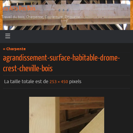
Les Arts Des Bois
Travail du bois, Charpente, Couverture, Zinguerie.
« Charpente
agrandissement-surface-habitable-drome-
crest-cheville-bois
La taille totale est de
pixels
253 × 450