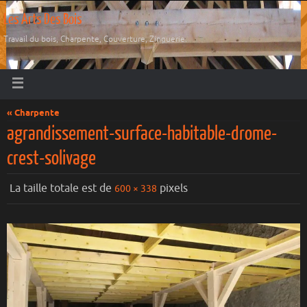
Les Arts Des Bois
Travail du bois, Charpente, Couverture, Zinguerie.
« Charpente
agrandissement-surface-habitable-drome-
crest-solivage
La taille totale est de
pixels
600 × 338