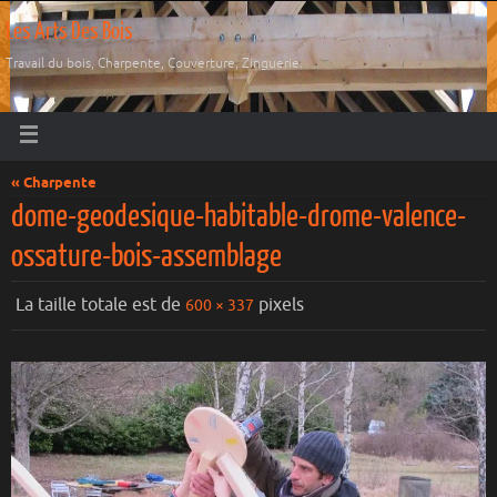
Les Arts Des Bois
Travail du bois, Charpente, Couverture, Zinguerie.
« Charpente
dome-geodesique-habitable-drome-valence-
ossature-bois-assemblage
La taille totale est de
pixels
600 × 337