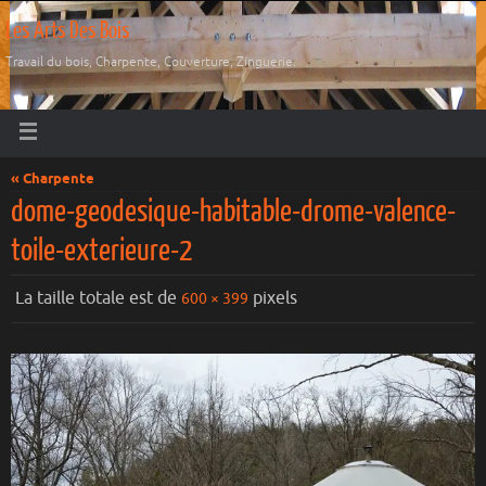
Les Arts Des Bois
Travail du bois, Charpente, Couverture, Zinguerie.
« Charpente
dome-geodesique-habitable-drome-valence-
toile-exterieure-2
La taille totale est de
pixels
600 × 399