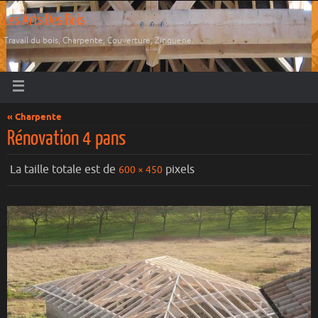
Les Arts Des Bois
Travail du bois, Charpente, Couverture, Zinguerie.
« Charpente
Rénovation 4 pans
La taille totale est de
pixels
600 × 450