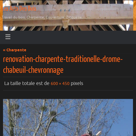
Les Arts Des Bois
Travail du bois, Charpente, Couverture, Zinguerie.
« Charpente
renovation-charpente-traditionelle-drome-
chabeuil-chevronnage
La taille totale est de
pixels
600 × 450