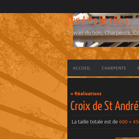
Les Arts Des Bois
Travail du bois, Charpente, C
ACCUEIL
CHARPENTE
« Réalisations
Croix de St André
La taille totale est de
600 × 45