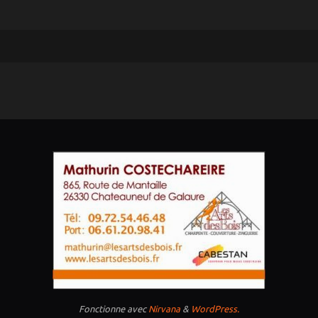
Fonctionne avec
Nirvana
&
WordPress.