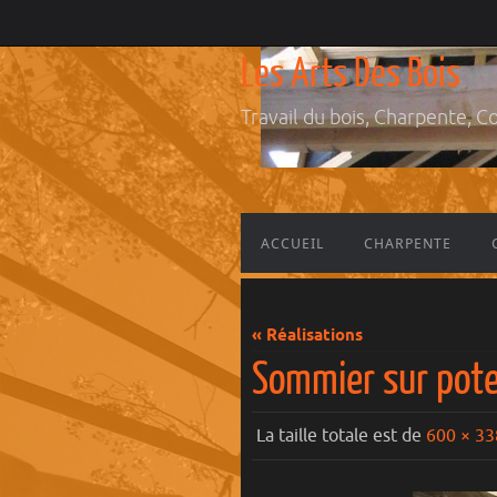
Les Arts Des Bois
Travail du bois, Charpente, C
ACCUEIL
CHARPENTE
« Réalisations
Sommier sur pot
La taille totale est de
600 × 33